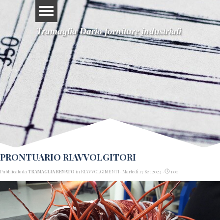
Tramaglia Dario forniture industriali
PRONTUARIO RIAVVOLGITORI
Pubblicato da
TRAMAGLIA RENATO
in
RIAVVOLGIMENTI
· Martedì 17 Set 2024 ·
1:00